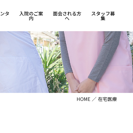
ンタ
入院のご案
面会される方
スタッフ募
内
へ
集
HOME
在宅医療