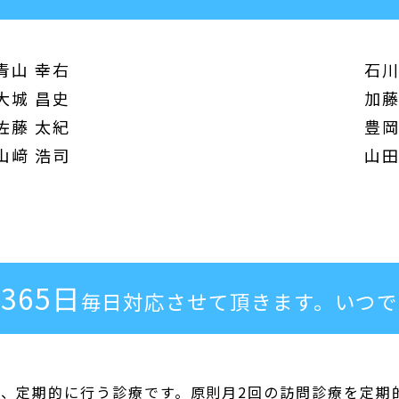
青山 幸右
石川
大城 昌史
加藤
佐藤 太紀
豊岡
山﨑 浩司
山田
365日
毎日対応させて頂きます。
いつで
、定期的に行う診療です。原則月2回の訪問診療を定期