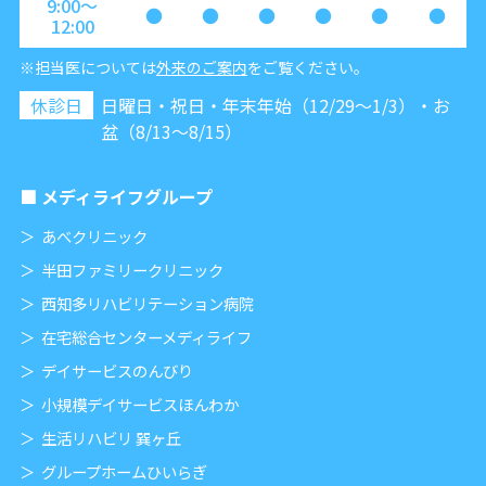
9:00〜
●
●
●
●
●
●
12:00
※担当医については
外来のご案内
をご覧ください。
休診日
日曜日・祝日・年末年始（12/29～1/3）・お
盆（8/13～8/15）
メディライフグループ
あべクリニック
半田ファミリークリニック
西知多リハビリテーション病院
在宅総合センターメディライフ
デイサービスのんびり
小規模デイサービスほんわか
生活リハビリ 巽ヶ丘
グループホームひいらぎ