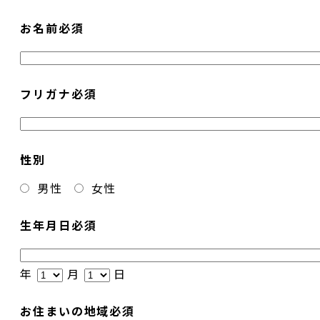
お名前
必須
フリガナ
必須
性別
男性
女性
生年月日
必須
年
月
日
お住まいの地域
必須