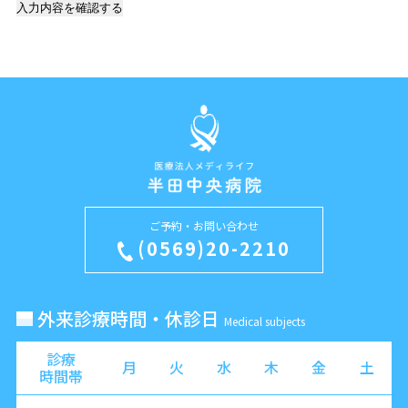
ご予約・お問い合わせ
(0569)20-2210
外来診療時間・休診日
Medical subjects
診療
月
火
水
木
金
土
時間帯