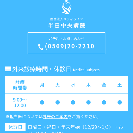
ご予約・お問い合わせ
(0569)20-2210
外来診療時間・休診日
Medical subjects
診療
月
火
水
木
金
土
時間帯
9:00〜
●
●
●
●
●
●
12:00
※担当医については
外来のご案内
をご覧ください。
休診日
日曜日・祝日・年末年始（12/29～1/3）・お